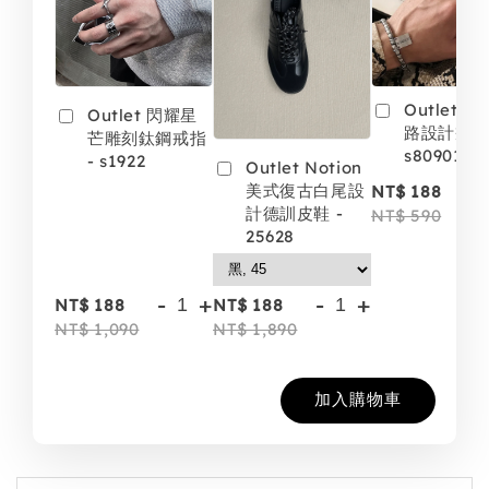
Outlet 
Outlet 閃耀星
路設計戒指 
芒雕刻鈦鋼戒指
s80901
- s1922
Outlet Notion
-
美式復古白尾設
NT$ 188
計德訓皮鞋 -
NT$ 590
25628
-
+
-
+
NT$ 188
NT$ 188
NT$ 1,090
NT$ 1,890
加入購物車