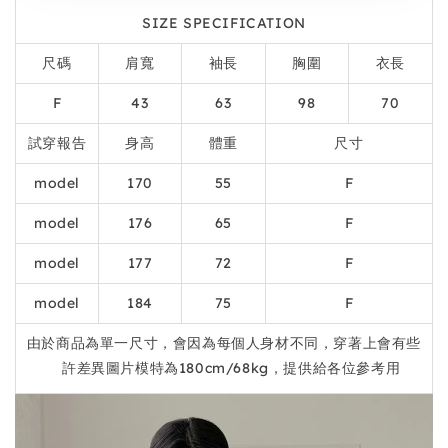
SIZE SPECIFICATION
尺碼
肩寬
袖長
胸圍
衣長
F
43
63
98
70
試穿報告
身高
體重
尺寸
model
170
55
F
model
176
65
F
model
177
72
F
model
184
75
F
由於商品為單一尺寸，會因為每個人身材不同，穿著上會有些
許差異圖片模特為180cm/68kg，提供給各位參考用