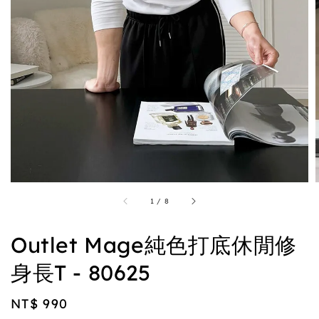
1
/
8
Outlet Mage純色打底休閒修
身長T - 80625
Regular
NT$ 990