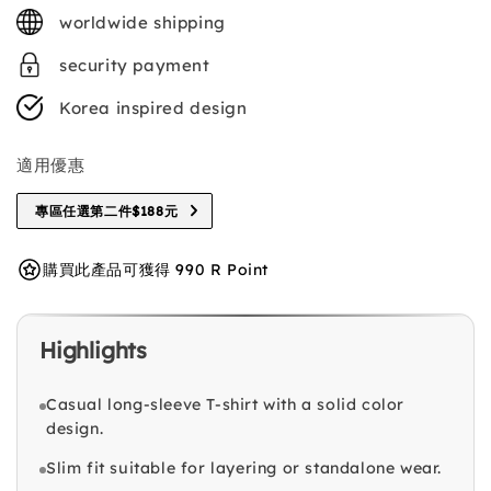
price
worldwide shipping
security payment
Korea inspired design
適用優惠
專區任選第二件$188元
購買此產品可獲得 990 R Point
Highlights
Casual long-sleeve T-shirt with a solid color
design.
Slim fit suitable for layering or standalone wear.