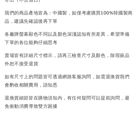
我們的商品產地皆為：中國製，如僅考慮購買100%韓國製商
品，建議先確認後再下單
各廠牌螢幕顯色不同以及顏色深淺認知有所差異，希望準備
下單的各位能夠仔細思考
賣場皆有詳細尺寸標示，請再三檢查尺寸及顏色，除瑕疵品
外恕不接受退貨
如有尺寸上的問題皆可透過網路客服詢問，如需退換貨我們
會酌收相關費用，請知悉
退換貨細節皆在購物須知內，有任何疑問可以提前詢問，避
免衝動消費導致雙方困擾