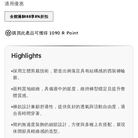
適用優惠
全館滿$888享8%折扣
購買此產品可獲得 1090 R Point
Highlights
採用立體剪裁技術，塑造出俐落且具有結構感的西裝褲輪
廓。
面料質地細緻，具備適中的挺度，維持褲型穩定且提升整
體質感。
褲款設計兼顧舒適性，提供良好的透氣與活動自由度，適
合長時間穿著。
簡約無過度裝飾的細節設計，方便與多種上衣搭配，展現
休閒卻具精緻感的造型。