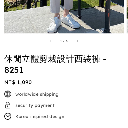
1
/
5
休閒立體剪裁設計西裝褲 -
8251
Regular
NT$ 1,090
price
worldwide shipping
security payment
Korea inspired design