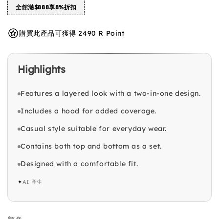
全館滿$888享8%折扣
購買此產品可獲得 2490 R Point
Highlights
Features a layered look with a two-in-one design.
Includes a hood for added coverage.
Casual style suitable for everyday wear.
Contains both top and bottom as a set.
Designed with a comfortable fit.
✦
AI 產生