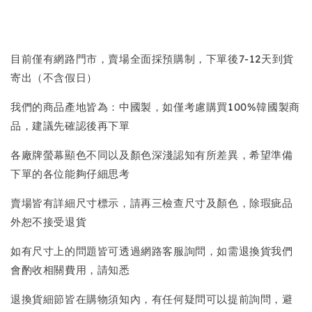
目前僅有網路門市，賣場全面採預購制，下單後7-12天到貨
寄出（不含假日）
我們的商品產地皆為：中國製，如僅考慮購買100%韓國製商
品，建議先確認後再下單
各廠牌螢幕顯色不同以及顏色深淺認知有所差異，希望準備
下單的各位能夠仔細思考
賣場皆有詳細尺寸標示，請再三檢查尺寸及顏色，除瑕疵品
外恕不接受退貨
如有尺寸上的問題皆可透過網路客服詢問，如需退換貨我們
會酌收相關費用，請知悉
退換貨細節皆在購物須知內，有任何疑問可以提前詢問，避