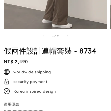
1
/
5
假兩件設計連帽套裝 - 8734
Regular
NT$ 2,490
price
worldwide shipping
security payment
Korea inspired design
適用優惠