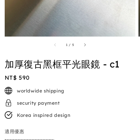
1
/
5
加厚復古黑框平光眼鏡 - c1
Regular
NT$ 590
price
worldwide shipping
security payment
Korea inspired design
適用優惠