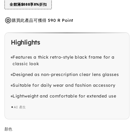
全館滿$888享8%折扣
購買此產品可獲得 590 R Point
Highlights
Features a thick retro-style black frame for a
classic look
Designed as non-prescription clear lens glasses
Suitable for daily wear and fashion accessory
Lightweight and comfortable for extended use
✦
AI 產生
顏色