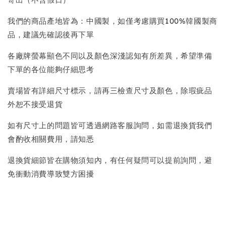
我們的商品產地皆為：中國製，如僅考慮購買100%韓國製商
品，建議先確認後再下單
各廠牌螢幕顯色不同以及顏色深淺認知有所差異，希望準備
下單的各位能夠仔細思考
賣場皆有詳細尺寸標示，請再三檢查尺寸及顏色，除瑕疵品
外恕不接受退貨
如有尺寸上的問題皆可透過網路客服詢問，如需退換貨我們
會酌收相關費用，請知悉
退換貨細節皆在購物須知內，有任何疑問可以提前詢問，避
免衝動消費導致雙方困擾