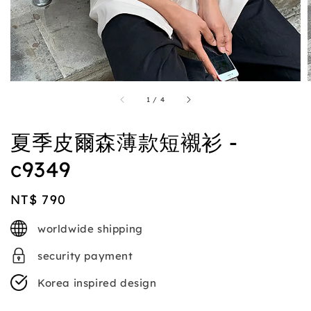
1
/
4
夏季皮爾森薄款短襯衫 -
c9349
Regular
NT$ 790
price
worldwide shipping
security payment
Korea inspired design