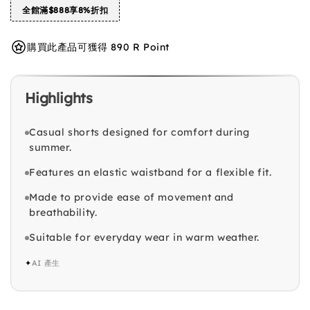
全館滿$888享8%折扣
購買此產品可獲得 890 R Point
Highlights
Casual shorts designed for comfort during
summer.
Features an elastic waistband for a flexible fit.
Made to provide ease of movement and
breathability.
Suitable for everyday wear in warm weather.
✦
AI 產生