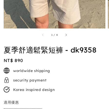
1
/
4
夏季舒適鬆緊短褲 - dk9358
Regular
NT$ 890
price
worldwide shipping
security payment
Korea inspired design
適用優惠