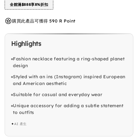
全館滿$888享8%折扣
購買此產品可獲得 590 R Point
Highlights
Fashion necklace featuring a ring-shaped planet
design
Styled with an ins (Instagram) inspired European
and American aesthetic
Suitable for casual and everyday wear
Unique accessory for adding a subtle statement
to outfits
✦
AI 產生