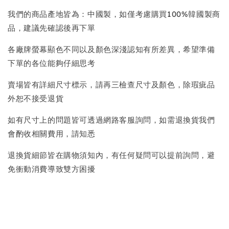
我們的商品產地皆為：中國製，如僅考慮購買100%韓國製商
品，建議先確認後再下單
各廠牌螢幕顯色不同以及顏色深淺認知有所差異，希望準備
下單的各位能夠仔細思考
賣場皆有詳細尺寸標示，請再三檢查尺寸及顏色，除瑕疵品
外恕不接受退貨
如有尺寸上的問題皆可透過網路客服詢問，如需退換貨我們
會酌收相關費用，請知悉
退換貨細節皆在購物須知內，有任何疑問可以提前詢問，避
免衝動消費導致雙方困擾