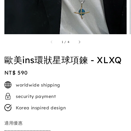
1
/
4
歐美ins環狀星球項鍊 - XLXQ
Regular
NT$ 590
price
worldwide shipping
security payment
Korea inspired design
適用優惠