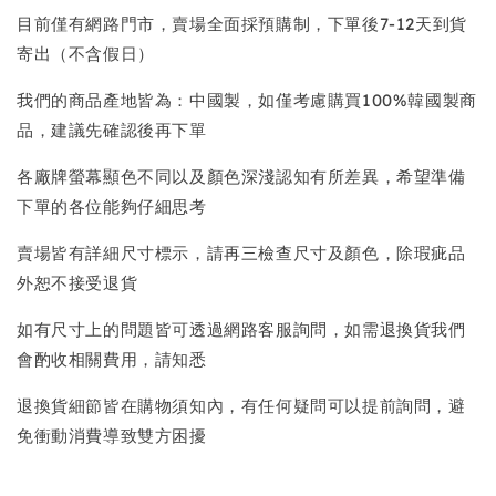
目前僅有網路門市，賣場全面採預購制，下單後7-12天到貨
寄出（不含假日）
我們的商品產地皆為：中國製，如僅考慮購買100%韓國製商
品，建議先確認後再下單
各廠牌螢幕顯色不同以及顏色深淺認知有所差異，希望準備
下單的各位能夠仔細思考
賣場皆有詳細尺寸標示，請再三檢查尺寸及顏色，除瑕疵品
外恕不接受退貨
如有尺寸上的問題皆可透過網路客服詢問，如需退換貨我們
會酌收相關費用，請知悉
退換貨細節皆在購物須知內，有任何疑問可以提前詢問，避
免衝動消費導致雙方困擾