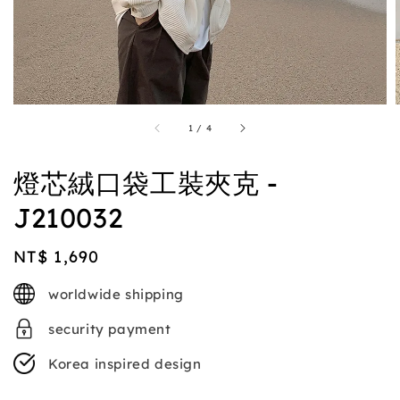
1
/
4
燈芯絨口袋工裝夾克 -
J210032
Regular
NT$ 1,690
price
worldwide shipping
security payment
Korea inspired design