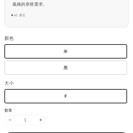
風格的穿搭需求。
✦
AI 產生
顏色
米
黑
大小
F
數量