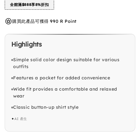
全館滿$888享8%折扣
購買此產品可獲得 990 R Point
Highlights
Simple solid color design suitable for various
outfits
Features a pocket for added convenience
Wide fit provides a comfortable and relaxed
wear
Classic button-up shirt style
✦
AI 產生