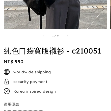
1
/
5
純色口袋寬版襯衫 - c210051
Regular
NT$ 990
price
worldwide shipping
security payment
Korea inspired design
適用優惠