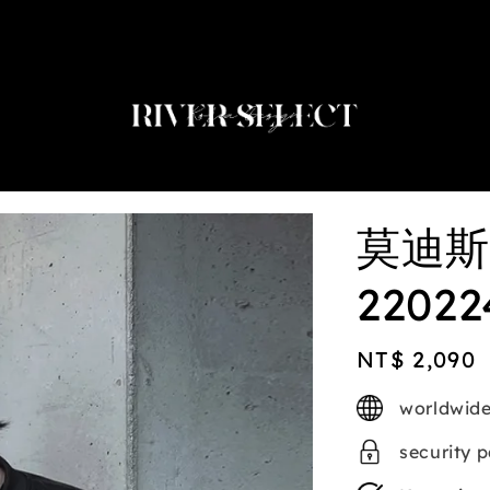
2nd selected item $188
莫迪斯
22022
Regular
NT$ 2,090
price
worldwide
security 