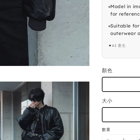
Model in im
for referenc
Suitable for
outerwear o
✦
AI 產生
顏色
大小
數量