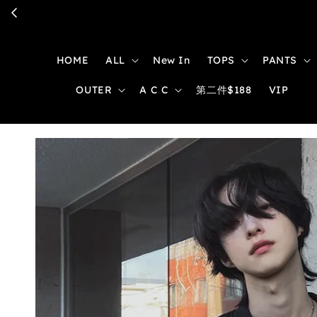
HOME
ALL
New In
TOPS
PANTS
OUTER
A C C
第二件$188
VIP