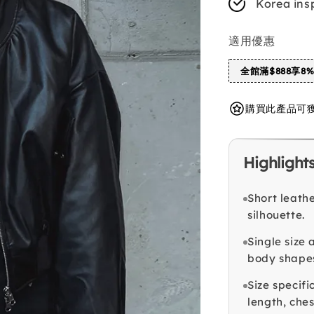
Korea ins
適用優惠
全館滿$888享8
購買此產品可獲得 
Highlight
Short leath
silhouette.
Single size
body shapes
Size specifi
length, che