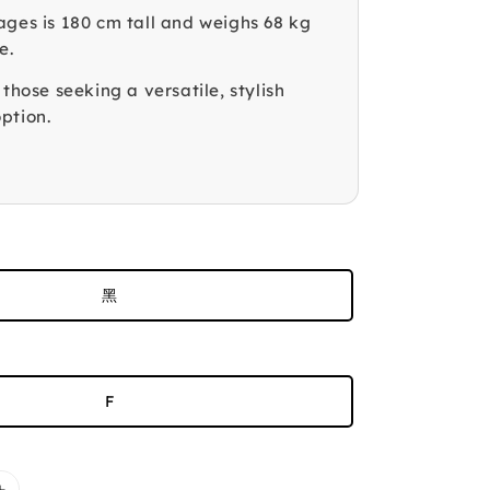
ages is 180 cm tall and weighs 68 kg
e.
 those seeking a versatile, stylish
ption.
黑
F