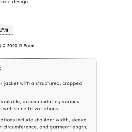
pired design
%折扣
2090 R Point
s
er jacket with a structured, cropped
 available, accommodating various
 with some fit variations.
cations include shoulder width, sleeve
st circumference, and garment length.