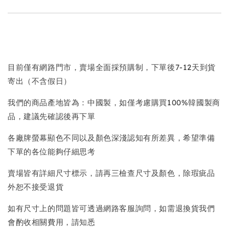
目前僅有網路門市，賣場全面採預購制，下單後7-12天到貨
寄出（不含假日）
我們的商品產地皆為：中國製，如僅考慮購買100%韓國製商
品，建議先確認後再下單
各廠牌螢幕顯色不同以及顏色深淺認知有所差異，希望準備
下單的各位能夠仔細思考
賣場皆有詳細尺寸標示，請再三檢查尺寸及顏色，除瑕疵品
外恕不接受退貨
如有尺寸上的問題皆可透過網路客服詢問，如需退換貨我們
會酌收相關費用，請知悉