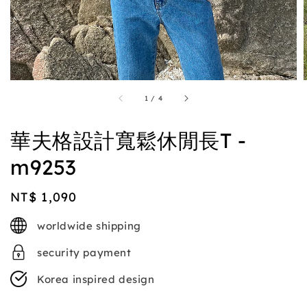
1
/
4
華夫格設計寬鬆休閒長T -
m9253
Regular
NT$ 1,090
price
worldwide shipping
security payment
Korea inspired design