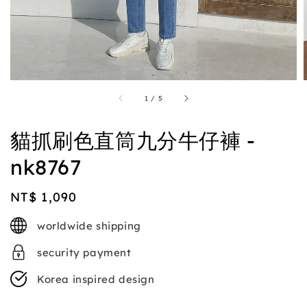
1
/
5
貓抓刷色直筒九分牛仔褲 -
nk8767
Regular
NT$ 1,090
price
worldwide shipping
security payment
Korea inspired design