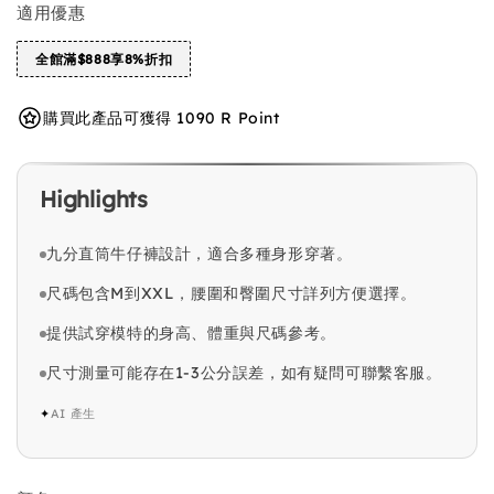
適用優惠
全館滿$888享8%折扣
購買此產品可獲得 1090 R Point
Highlights
九分直筒牛仔褲設計，適合多種身形穿著。
尺碼包含M到XXL，腰圍和臀圍尺寸詳列方便選擇。
提供試穿模特的身高、體重與尺碼參考。
尺寸測量可能存在1-3公分誤差，如有疑問可聯繫客服。
✦
AI 產生