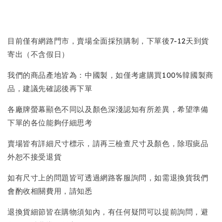
目前僅有網路門市，賣場全面採預購制，下單後7-12天到貨
寄出（不含假日）
我們的商品產地皆為：中國製，如僅考慮購買100%韓國製商
品，建議先確認後再下單
各廠牌螢幕顯色不同以及顏色深淺認知有所差異，希望準備
下單的各位能夠仔細思考
賣場皆有詳細尺寸標示，請再三檢查尺寸及顏色，除瑕疵品
外恕不接受退貨
如有尺寸上的問題皆可透過網路客服詢問，如需退換貨我們
會酌收相關費用，請知悉
退換貨細節皆在購物須知內，有任何疑問可以提前詢問，避