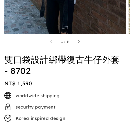
1
/
5
雙口袋設計綁帶復古牛仔外套
- 8702
Regular
NT$ 1,590
price
worldwide shipping
security payment
Korea inspired design