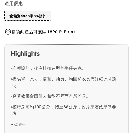
適用優惠
全館滿$888享8%折扣
購買此產品可獲得 1890 R Point
Highlights
立領設計，帶有排扣造型的牛仔夾克。
提供單一尺寸，肩寬、袖長、胸圍和衣長有詳細尺寸說
明。
穿著效果會因個人體型不同而有所差異。
模特身高約180公分，體重68公斤，照片穿著效果供參
考。
✦
AI 產生