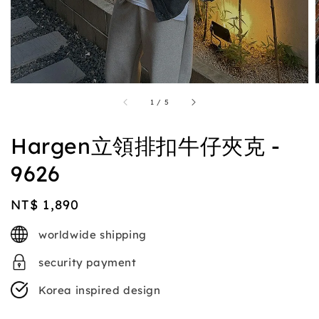
1
/
5
Hargen立領排扣牛仔夾克 -
9626
Regular
NT$ 1,890
price
worldwide shipping
security payment
Korea inspired design