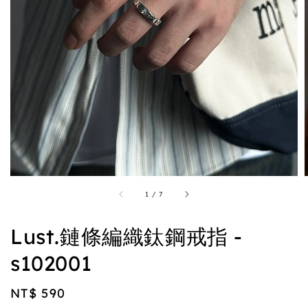
1
/
7
Lust.鏈條編織鈦鋼戒指 -
s102001
Regular
NT$ 590