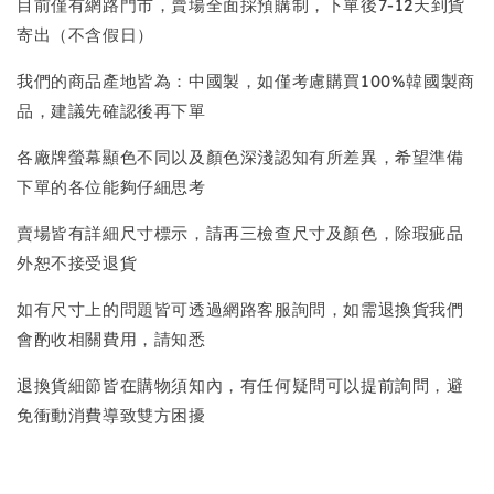
目前僅有網路門市，賣場全面採預購制，下單後7-12天到貨
寄出（不含假日）
我們的商品產地皆為：中國製，如僅考慮購買100%韓國製商
品，建議先確認後再下單
各廠牌螢幕顯色不同以及顏色深淺認知有所差異，希望準備
下單的各位能夠仔細思考
賣場皆有詳細尺寸標示，請再三檢查尺寸及顏色，除瑕疵品
外恕不接受退貨
如有尺寸上的問題皆可透過網路客服詢問，如需退換貨我們
會酌收相關費用，請知悉
退換貨細節皆在購物須知內，有任何疑問可以提前詢問，避
免衝動消費導致雙方困擾