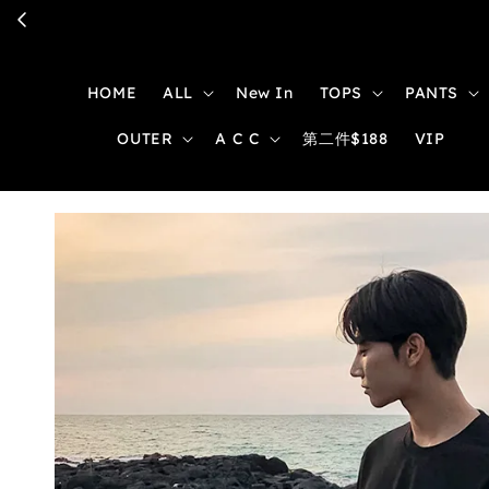
HOME
ALL
New In
TOPS
PANTS
OUTER
A C C
第二件$188
VIP