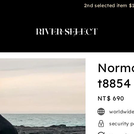
2nd selected item $188
Norm
t8854
Regular
NT$ 690
price
worldwide
security 