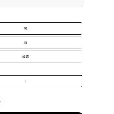
黑
白
藏青
F