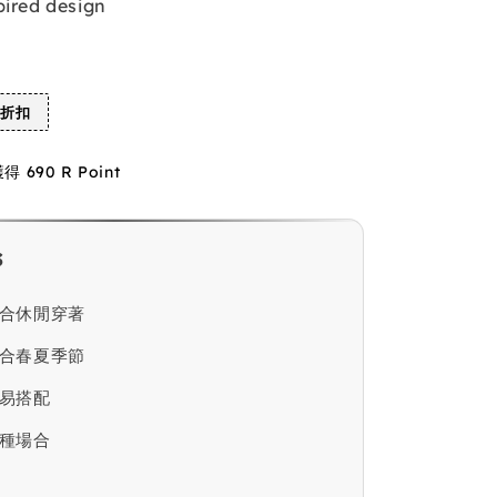
pired design
%折扣
690 R Point
s
合休閒穿著
合春夏季節
易搭配
種場合