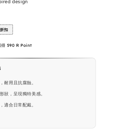
pired design
%折扣
590 R Point
s
，耐用且抗腐蝕。
形狀，呈現獨特美感。
，適合日常配戴。