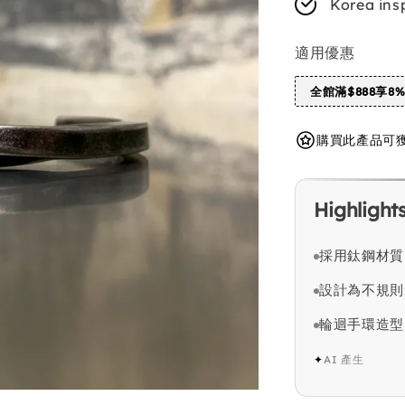
Korea ins
適用優惠
全館滿$888享8
購買此產品可獲得 
Highlight
採用鈦鋼材質
設計為不規則
輪迴手環造型
✦
AI 產生