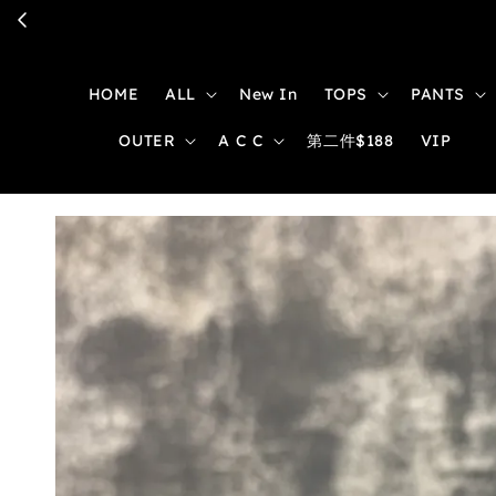
HOME
ALL
New In
TOPS
PANTS
OUTER
A C C
第二件$188
VIP