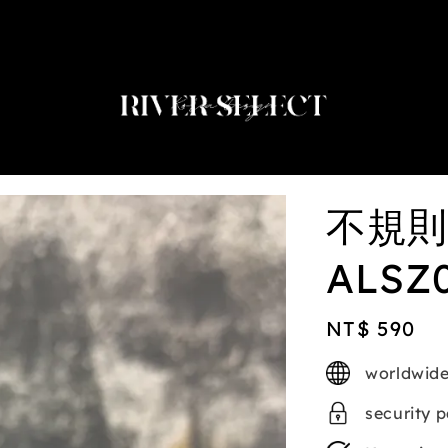
2nd selected item $188
不規則
ALSZ
Regular
NT$ 590
price
worldwide
security 