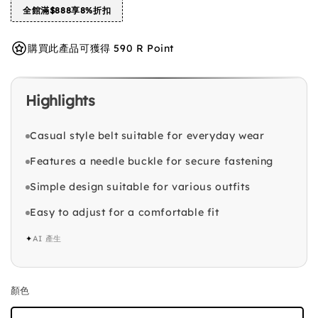
全館滿$888享8%折扣
購買此產品可獲得 590 R Point
Highlights
Casual style belt suitable for everyday wear
Features a needle buckle for secure fastening
Simple design suitable for various outfits
Easy to adjust for a comfortable fit
✦
AI 產生
顏色