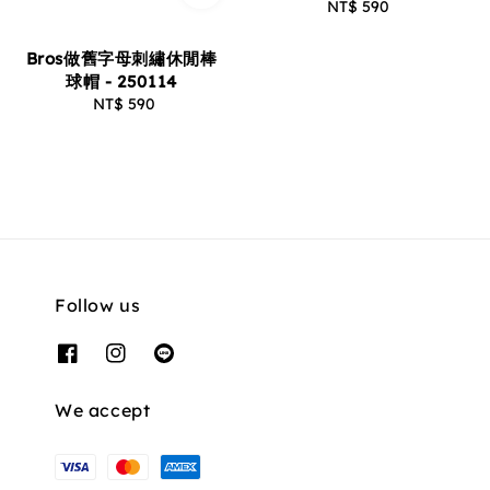
NT$ 590
Regular
price
Bros做舊字母刺繡休閒棒
球帽 - 250114
NT$ 590
Regular
price
Follow us
We accept