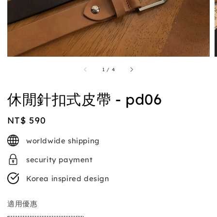
1
/
4
休閒針扣式皮帶 - pd06
Regular
NT$ 590
price
worldwide shipping
security payment
Korea inspired design
適用優惠