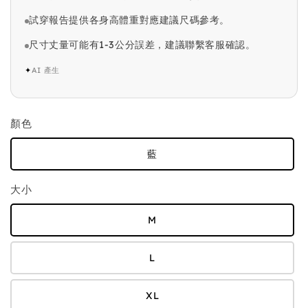
試穿報告提供各身高體重對應建議尺碼參考。
尺寸丈量可能有1-3公分誤差，建議聯繫客服確認。
✦
AI 產生
顏色
藍
大小
M
L
XL