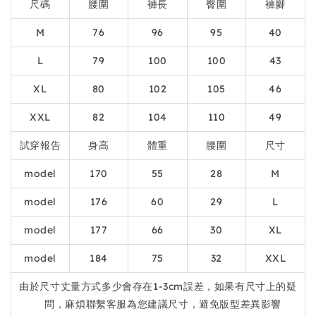
尺碼
腰圍
褲長
臀圍
褲腳
M
76
96
95
40
L
79
100
100
43
XL
80
102
105
46
XXL
82
104
110
49
試穿報告
身高
體重
腰圍
尺寸
model
170
55
28
M
model
176
60
29
L
model
177
66
30
XL
model
184
75
32
XXL
由於尺寸丈量方式多少會存在1-3cm誤差，如果有尺寸上的疑
問，麻煩聯繫客服為您建議尺寸，避免版型差異影響