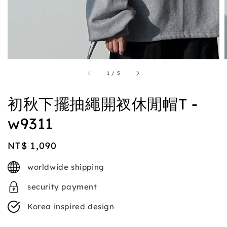
1
/
5
初秋下擺抽繩開衩休閒帽T -
w9311
Regular
NT$ 1,090
price
worldwide shipping
security payment
Korea inspired design