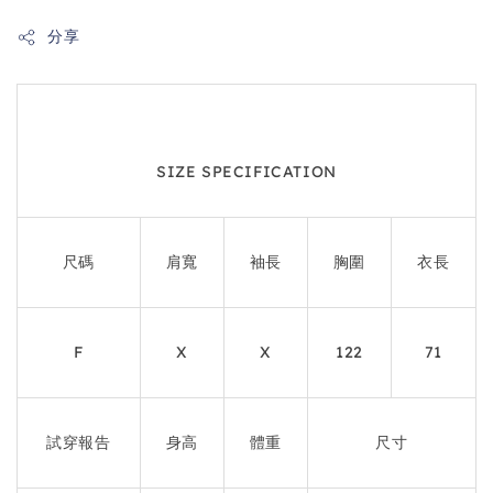
分享
SIZE SPECIFICATION
尺碼
肩寬
袖長
胸圍
衣長
F
X
X
122
71
試穿報告
身高
體重
尺寸