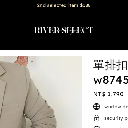
2nd selected item $188
單排扣
w874
Regular
NT$ 1,790
price
worldwide
security 