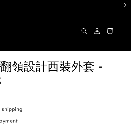
翻領設計西裝外套 -
5
 shipping
payment