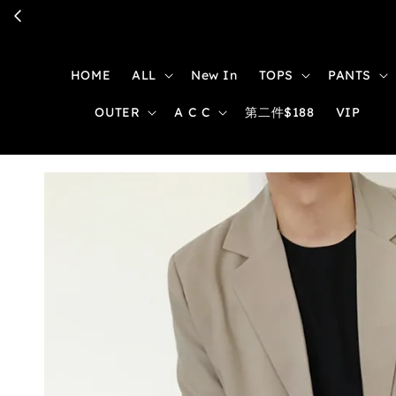
HOME
ALL
New In
TOPS
PANTS
OUTER
A C C
第二件$188
VIP