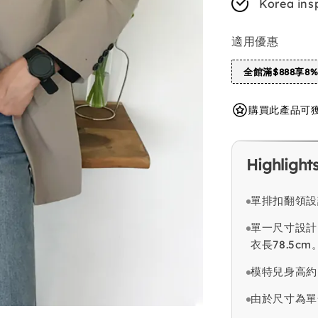
Korea ins
適用優惠
全館滿$888享8
購買此產品可獲得 
Highlight
單排扣翻領設
單一尺寸設計，
衣長78.5cm
模特兒身高約
由於尺寸為單