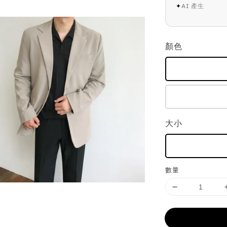
✦
AI 產生
顏色
大小
數量