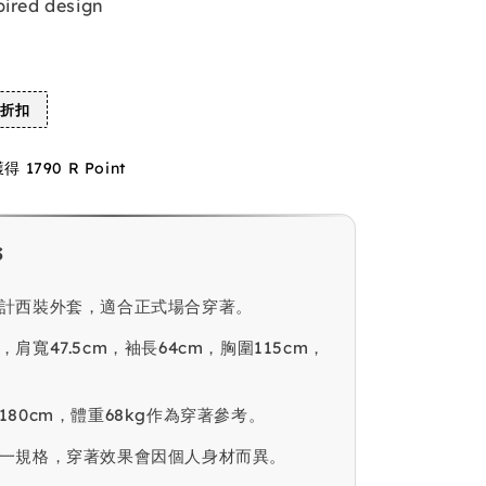
pired design
%折扣
1790 R Point
s
計西裝外套，適合正式場合穿著。
肩寬47.5cm，袖長64cm，胸圍115cm，
。
180cm，體重68kg作為穿著參考。
一規格，穿著效果會因個人身材而異。