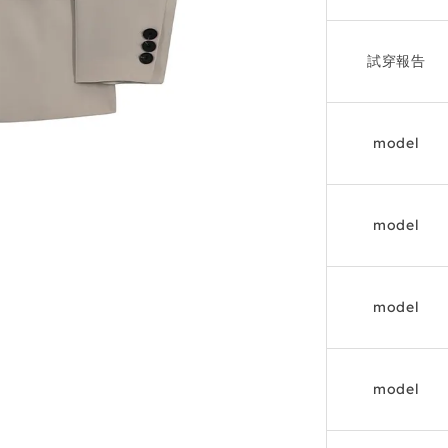
試穿報告
model
model
model
model