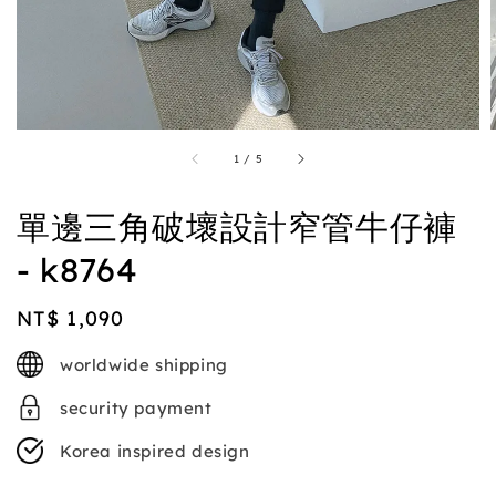
1
/
5
單邊三角破壞設計窄管牛仔褲
- k8764
Regular
NT$ 1,090
price
worldwide shipping
security payment
Korea inspired design