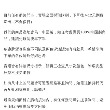
目前僅有網路門市，賣場全面採預購制，下單後7-12天到貨
寄出（不含假日）
我們的商品產地皆為：中國製，如僅考慮購買100%韓國製商
品，建議先確認後再下單
各廠牌螢幕顯色不同以及顏色深淺認知有所差異，希望準備
下單的各位能夠仔細思考
賣場皆有詳細尺寸標示，請再三檢查尺寸及顏色，除瑕疵品
外恕不接受退貨
如有尺寸上的問題皆可透過網路客服詢問，如需退換貨我們
會酌收相關費用，請知悉
退換貨細節皆在購物須知內，有任何疑問可以提前詢問，避
免衝動消費導致雙方困擾