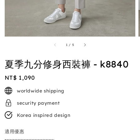
1
/
5
夏季九分修身西裝褲 - k8840
Regular
NT$ 1,090
price
worldwide shipping
security payment
Korea inspired design
適用優惠