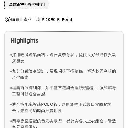
全館滿$888享8%折扣
購買此產品可獲得 1090 R Point
Highlights
採用輕薄透氣面料，適合夏季穿著，提供良好舒適性與親
膚感受
九分剪裁修身設計，展現俐落下擺線條，塑造乾淨利落的
現代輪廓
經典西裝褲細節，如平整車縫與合理腰頭設計，強調精緻
工藝與舒適合身感
適合搭配襯衫或POLO衫，適用於輕正式與日常商務場
合，兼具簡約時尚與實用性
四季皆宜搭配的色彩與版型，易於與各式上衣組合，營造
多元穿搭風格