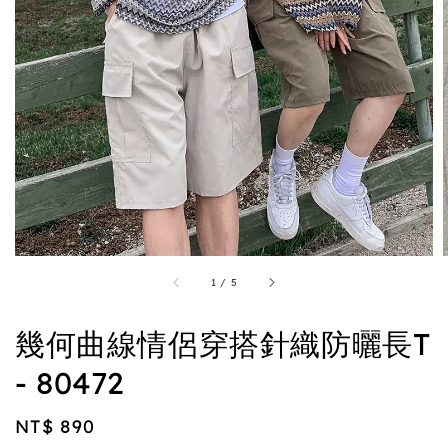
1
/
5
幾何曲線情侶穿搭針織防曬長T
- 80472
Regular
NT$ 890