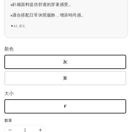
針織面料提供舒適的穿著感受。
適合搭配日常休閒服飾，增添時尚感。
✦
AI 產生
顏色
灰
黃
大小
F
數量