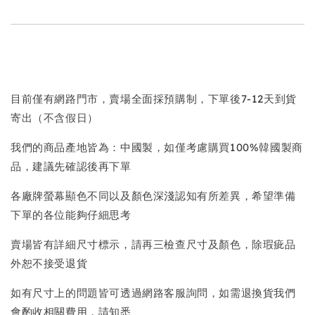
目前僅有網路門市，賣場全面採預購制，下單後7-12天到貨
寄出（不含假日）
我們的商品產地皆為：中國製，如僅考慮購買100%韓國製商
品，建議先確認後再下單
各廠牌螢幕顯色不同以及顏色深淺認知有所差異，希望準備
下單的各位能夠仔細思考
賣場皆有詳細尺寸標示，請再三檢查尺寸及顏色，除瑕疵品
外恕不接受退貨
如有尺寸上的問題皆可透過網路客服詢問，如需退換貨我們
會酌收相關費用，請知悉