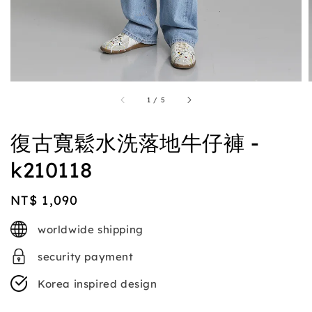
1
/
5
復古寬鬆水洗落地牛仔褲 -
k210118
Regular
NT$ 1,090
price
worldwide shipping
security payment
Korea inspired design