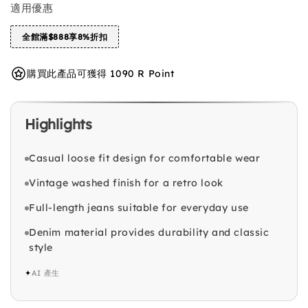
適用優惠
全館滿$888享8%折扣
購買此產品可獲得 1090 R Point
Highlights
Casual loose fit design for comfortable wear
Vintage washed finish for a retro look
Full-length jeans suitable for everyday use
Denim material provides durability and classic
style
✦
AI 產生