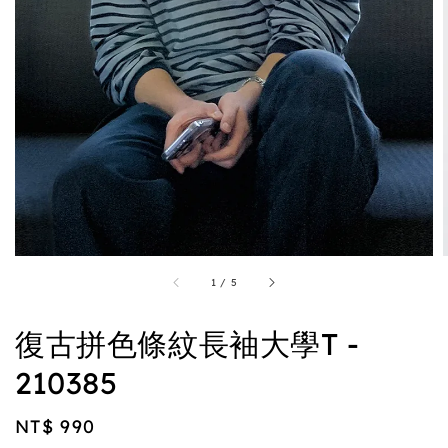
1
/
5
復古拼色條紋長袖大學T -
210385
Regular
NT$ 990