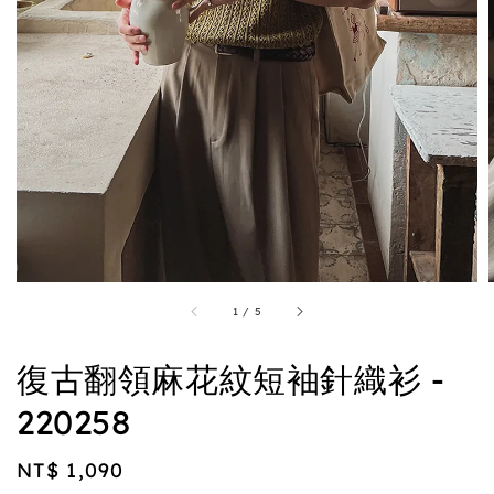
1
/
5
復古翻領麻花紋短袖針織衫 -
220258
Regular
NT$ 1,090