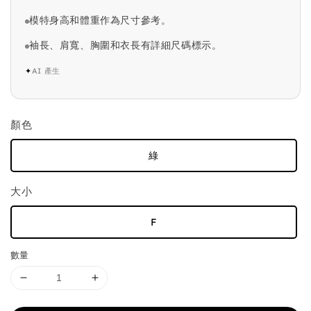
模特身高和體重作為尺寸參考。
袖長、肩寬、胸圍和衣長有詳細尺碼標示。
✦
AI 產生
顏色
綠
大小
F
數量