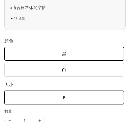
適合日常休閒穿搭
✦
AI 產生
顏色
黑
白
大小
F
數量