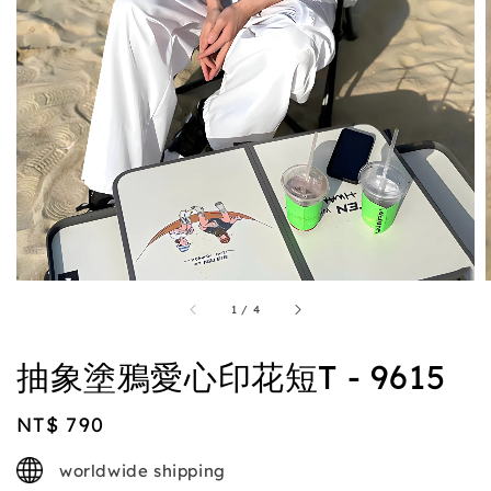
1
/
4
抽象塗鴉愛心印花短T - 9615
Regular
NT$ 790
price
worldwide shipping