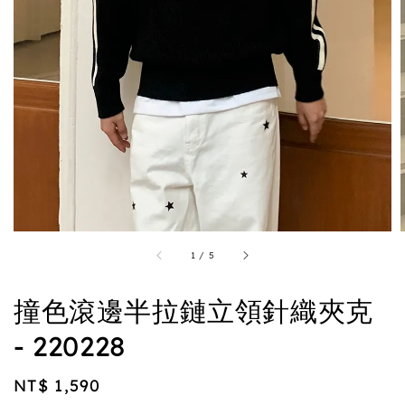
1
/
5
撞色滾邊半拉鏈立領針織夾克
- 220228
Regular
NT$ 1,590