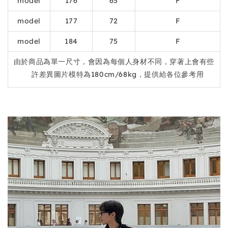
model
176
65
F
model
177
72
F
model
184
75
F
由於商品為單一尺寸，會因為每個人身材不同，穿著上會有些
許差異圖片模特為180cm/68kg，提供給各位參考用