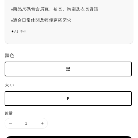
商品尺碼包含肩寬、袖長、胸圍及衣長資訊
適合日常休閒及輕便穿搭需求
✦
AI 產生
顏色
黑
大小
F
數量