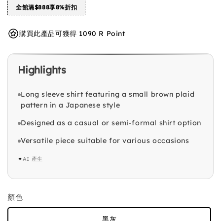
全館滿$888享8%折扣
購買此產品可獲得 1090 R Point
Highlights
Long sleeve shirt featuring a small brown plaid
pattern in a Japanese style
Designed as a casual or semi-formal shirt option
Versatile piece suitable for various occasions
✦
AI 產生
顏色
黑灰