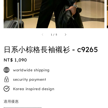
1
/
5
日系小棕格長袖襯衫 - c9265
Regular
NT$ 1,090
price
worldwide shipping
security payment
Korea inspired design
適用優惠