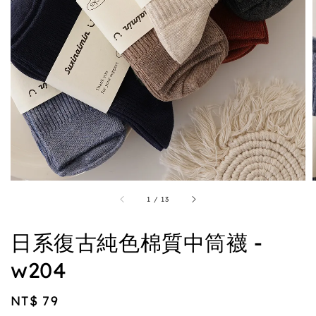
1
/
13
日系復古純色棉質中筒襪 -
w204
Regular
NT$ 79