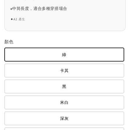
中筒長度，適合多種穿搭場合
✦
AI 產生
顏色
綠
卡其
黑
米白
深灰