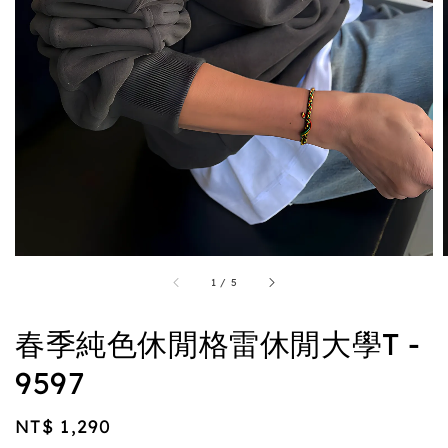
1
/
5
春季純色休閒格雷休閒大學T -
9597
Regular
NT$ 1,290