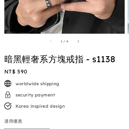
1
/
6
暗黑輕奢系方塊戒指 - s1138
Regular
NT$ 590
price
worldwide shipping
security payment
Korea inspired design
適用優惠