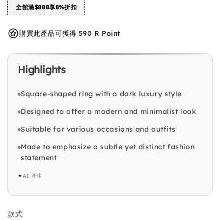
全館滿$888享8%折扣
購買此產品可獲得 590 R Point
Highlights
Square-shaped ring with a dark luxury style
Designed to offer a modern and minimalist look
Suitable for various occasions and outfits
Made to emphasize a subtle yet distinct fashion
statement
✦
AI 產生
款式