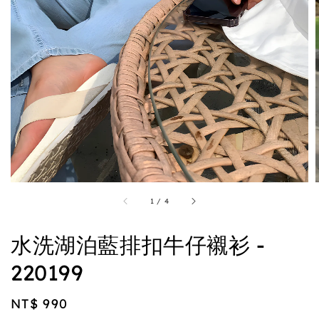
1
/
4
水洗湖泊藍排扣牛仔襯衫 -
220199
Regular
NT$ 990