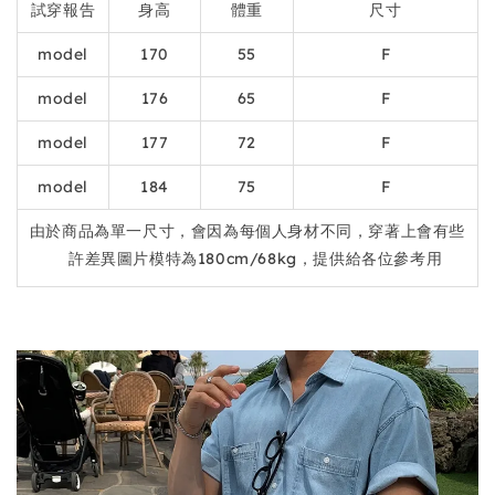
試穿報告
身高
體重
尺寸
model
170
55
F
model
176
65
F
model
177
72
F
model
184
75
F
由於商品為單一尺寸，會因為每個人身材不同，穿著上會有些
許差異圖片模特為180cm/68kg，提供給各位參考用