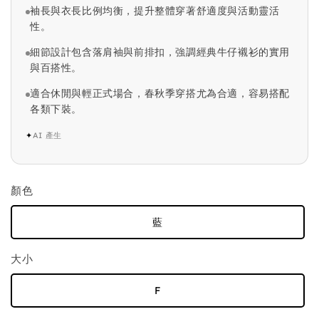
袖長與衣長比例均衡，提升整體穿著舒適度與活動靈活
性。
細節設計包含落肩袖與前排扣，強調經典牛仔襯衫的實用
與百搭性。
適合休閒與輕正式場合，春秋季穿搭尤為合適，容易搭配
各類下裝。
✦
AI 產生
顏色
藍
大小
F