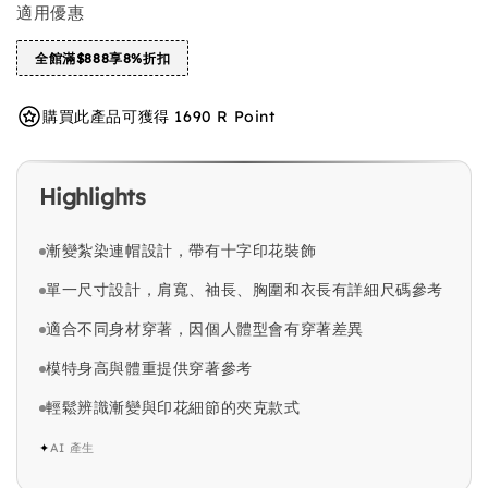
適用優惠
全館滿$888享8%折扣
購買此產品可獲得 1690 R Point
Highlights
漸變紮染連帽設計，帶有十字印花裝飾
單一尺寸設計，肩寬、袖長、胸圍和衣長有詳細尺碼參考
適合不同身材穿著，因個人體型會有穿著差異
模特身高與體重提供穿著參考
輕鬆辨識漸變與印花細節的夾克款式
✦
AI 產生