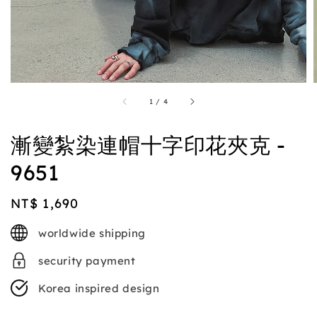
1
/
4
漸變紮染連帽十字印花夾克 -
9651
Regular
NT$ 1,690
price
worldwide shipping
security payment
Korea inspired design