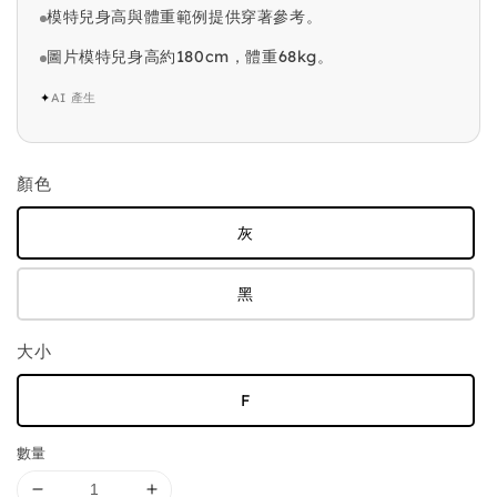
模特兒身高與體重範例提供穿著參考。
圖片模特兒身高約180cm，體重68kg。
✦
AI 產生
顏色
灰
黑
大小
F
數量