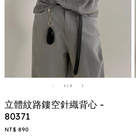
1
/
5
立體紋路鏤空針織背心 -
80371
Regular
NT$ 890