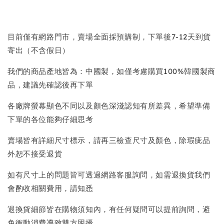
目前僅有網路門市，賣場全面採預購制，下單後7-12天到貨
寄出（不含假日）
我們的商品產地皆為：中國製，如僅考慮購買100%韓國製商
品，建議先確認後再下單
各廠牌螢幕顯色不同以及顏色深淺認知有所差異，希望準備
下單的各位能夠仔細思考
賣場皆有詳細尺寸標示，請再三檢查尺寸及顏色，除瑕疵品
外恕不接受退貨
如有尺寸上的問題皆可透過網路客服詢問，如需退換貨我們
會酌收相關費用，請知悉
退換貨細節皆在購物須知內，有任何疑問可以提前詢問，避
免衝動消費導致雙方困擾