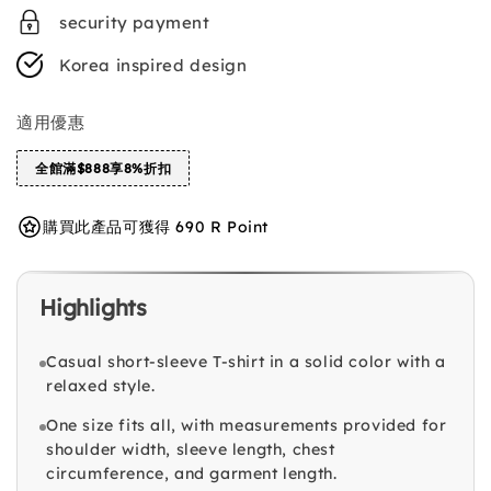
security payment
Korea inspired design
適用優惠
全館滿$888享8%折扣
購買此產品可獲得 690 R Point
Highlights
Casual short-sleeve T-shirt in a solid color with a
relaxed style.
One size fits all, with measurements provided for
shoulder width, sleeve length, chest
circumference, and garment length.