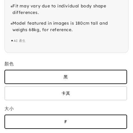
Fit may vary due to individual body shape
differences.
Model featured in images is 180cm tall and
weighs 68kg, for reference.
✦
AI 產生
顏色
黑
卡其
大小
F