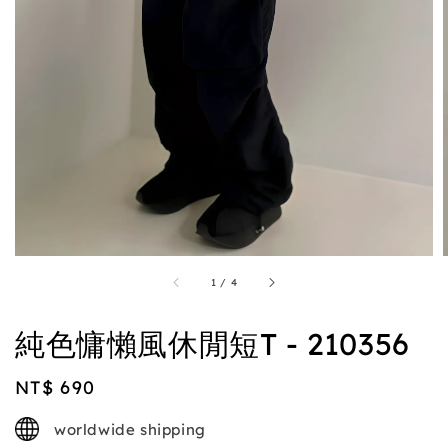
1
/
4
純色慵懶風休閒短T - 210356
Regular
NT$ 690
price
worldwide shipping