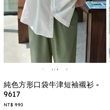
1
/
4
純色方形口袋牛津短袖襯衫 -
9617
Regular
NT$ 990