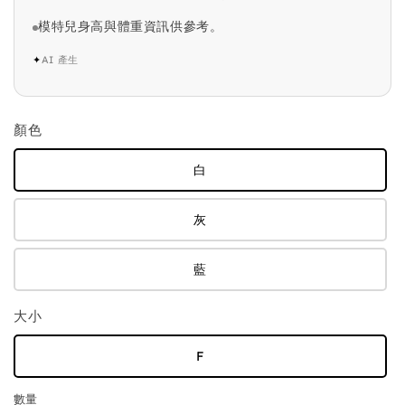
模特兒身高與體重資訊供參考。
✦
AI 產生
顏色
白
灰
藍
大小
F
數量