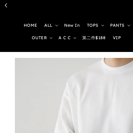
HOME
ALL
New In
TOPS
PANTS
OUTER
A C C
第二件$188
VIP