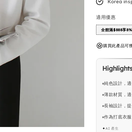
Korea ins
適用優惠
全館滿$888享8
購買此產品可獲得 
Highlight
純色設計，適
薄款材質，適
長袖設計，提
作為打底衣服
✦
AI 產生