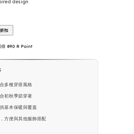
pired design
%折扣
890 R Point
s
合多種穿搭風格
合初秋季節穿著
供基本保暖與覆蓋
，方便與其他服飾搭配