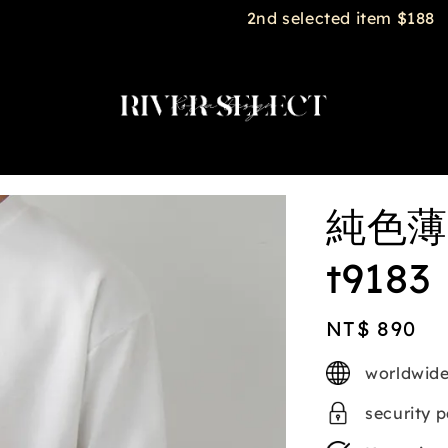
2nd selected item $188
純色薄
t9183
Regular
NT$ 890
price
worldwide
security 