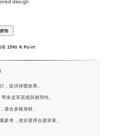
pired design
%折扣
2390 R Point
s
計，提供保暖效果。
，帶來皮革質感與耐用性。
，適合多種身材。
重參考，便於選擇合適穿著。