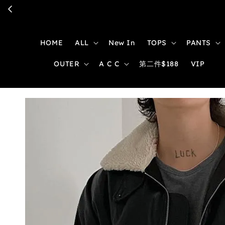
HOME
ALL
New In
TOPS
PANTS
OUTER
A C C
第二件$188
VIP