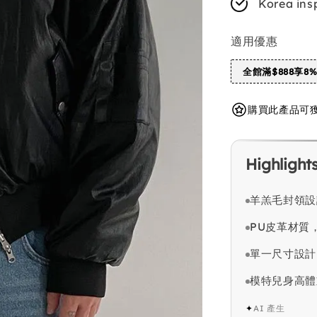
Korea ins
適用優惠
全館滿$888享8
購買此產品可獲得 
Highlight
羊羔毛封領設
PU皮革材質
單一尺寸設計
模特兒身高體
✦
AI 產生