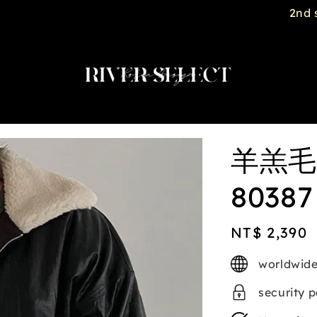
2nd selected item $188
羊羔毛
80387
Regular
NT$ 2,390
price
worldwide
security 