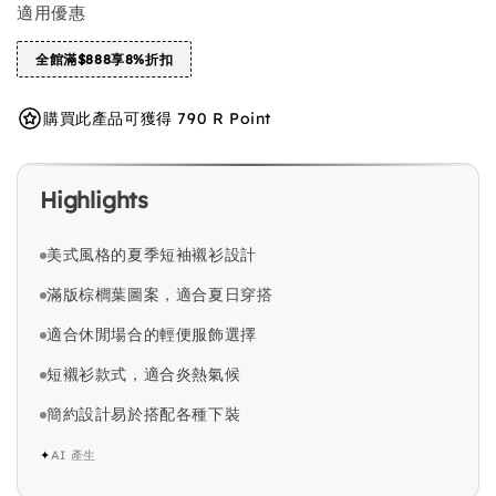
適用優惠
全館滿$888享8%折扣
購買此產品可獲得 790 R Point
Highlights
美式風格的夏季短袖襯衫設計
滿版棕櫚葉圖案，適合夏日穿搭
適合休閒場合的輕便服飾選擇
短襯衫款式，適合炎熱氣候
簡約設計易於搭配各種下裝
✦
AI 產生