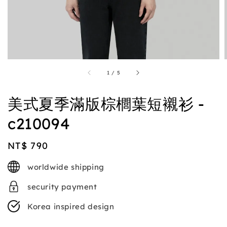
1
/
5
美式夏季滿版棕櫚葉短襯衫 -
c210094
Regular
NT$ 790
price
worldwide shipping
security payment
Korea inspired design