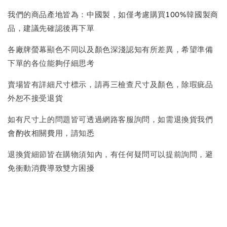
我們的商品產地皆為：中國製，如僅考慮購買100%韓國製商
品，建議先確認後再下單
各廠牌螢幕顯色不同以及顏色深淺認知有所差異，希望準備
下單的各位能夠仔細思考
賣場皆有詳細尺寸標示，請再三檢查尺寸及顏色，除瑕疵品
外恕不接受退貨
如有尺寸上的問題皆可透過網路客服詢問，如需退換貨我們
會酌收相關費用，請知悉
退換貨細節皆在購物須知內，有任何疑問可以提前詢問，避
免衝動消費導致雙方困擾