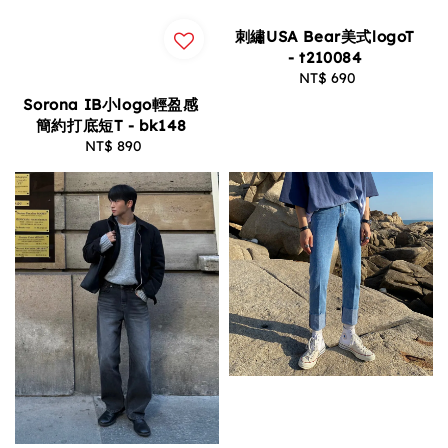
刺繡USA Bear美式logoT
- t210084
NT$ 690
Regular
price
Sorona IB小logo輕盈感
簡約打底短T - bk148
NT$ 890
Regular
price