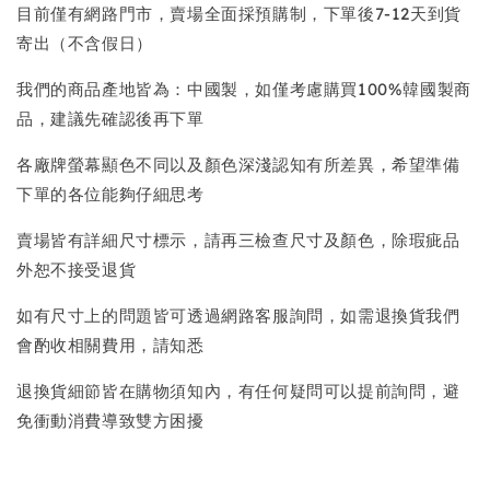
目前僅有網路門市，賣場全面採預購制，下單後7-12天到貨
寄出（不含假日）
我們的商品產地皆為：中國製，如僅考慮購買100%韓國製商
品，建議先確認後再下單
各廠牌螢幕顯色不同以及顏色深淺認知有所差異，希望準備
下單的各位能夠仔細思考
賣場皆有詳細尺寸標示，請再三檢查尺寸及顏色，除瑕疵品
外恕不接受退貨
如有尺寸上的問題皆可透過網路客服詢問，如需退換貨我們
會酌收相關費用，請知悉
退換貨細節皆在購物須知內，有任何疑問可以提前詢問，避
免衝動消費導致雙方困擾