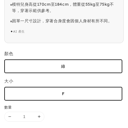
模特兒身高從170cm至184cm，體重從55kg至75kg不
等，穿著示範供參考。
因單一尺寸設計，穿著合身度會因個人身材有所不同。
✦
AI 產生
顏色
綠
大小
F
數量