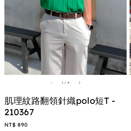
1
/
4
肌理紋路翻領針織polo短T -
210367
Regular
NT$ 890