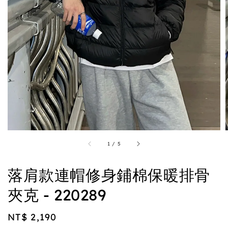
1
/
5
落肩款連帽修身鋪棉保暖排骨
夾克 - 220289
Regular
NT$ 2,190