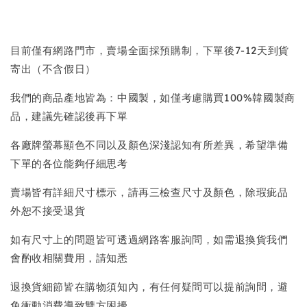
目前僅有網路門市，賣場全面採預購制，下單後7-12天到貨
寄出（不含假日）
我們的商品產地皆為：中國製，如僅考慮購買100%韓國製商
品，建議先確認後再下單
各廠牌螢幕顯色不同以及顏色深淺認知有所差異，希望準備
下單的各位能夠仔細思考
賣場皆有詳細尺寸標示，請再三檢查尺寸及顏色，除瑕疵品
外恕不接受退貨
如有尺寸上的問題皆可透過網路客服詢問，如需退換貨我們
會酌收相關費用，請知悉
退換貨細節皆在購物須知內，有任何疑問可以提前詢問，避
免衝動消費導致雙方困擾