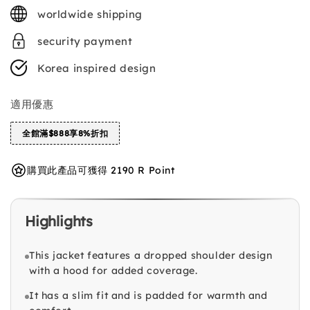
price
worldwide shipping
security payment
Korea inspired design
適用優惠
全館滿$888享8%折扣
購買此產品可獲得 2190 R Point
Highlights
This jacket features a dropped shoulder design
with a hood for added coverage.
It has a slim fit and is padded for warmth and