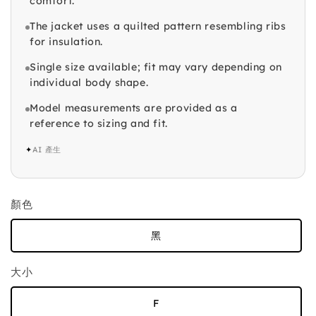
comfort.
The jacket uses a quilted pattern resembling ribs
for insulation.
Single size available; fit may vary depending on
individual body shape.
Model measurements are provided as a
reference to sizing and fit.
✦
AI 產生
顏色
黑
大小
F