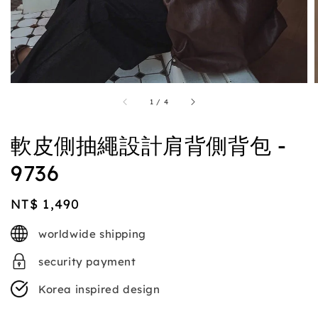
1
/
4
軟皮側抽繩設計肩背側背包 -
9736
Regular
NT$ 1,490
price
worldwide shipping
security payment
Korea inspired design