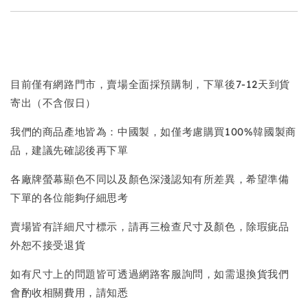
目前僅有網路門市，賣場全面採預購制，下單後7-12天到貨
寄出（不含假日）
我們的商品產地皆為：中國製，如僅考慮購買100%韓國製商
品，建議先確認後再下單
各廠牌螢幕顯色不同以及顏色深淺認知有所差異，希望準備
下單的各位能夠仔細思考
賣場皆有詳細尺寸標示，請再三檢查尺寸及顏色，除瑕疵品
外恕不接受退貨
如有尺寸上的問題皆可透過網路客服詢問，如需退換貨我們
會酌收相關費用，請知悉