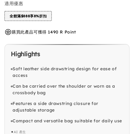
適用優惠
全館滿$888享8%折扣
購買此產品可獲得 1490 R Point
Highlights
Soft leather side drawstring design for ease of
access
Can be carried over the shoulder or worn as a
crossbody bag
Features a side drawstring closure for
adjustable storage
Compact and versatile bag suitable for daily use
✦
AI 產生