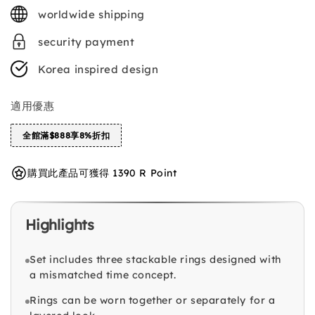
price
worldwide shipping
security payment
Korea inspired design
適用優惠
全館滿$888享8%折扣
購買此產品可獲得 1390 R Point
Highlights
Set includes three stackable rings designed with
a mismatched time concept.
Rings can be worn together or separately for a