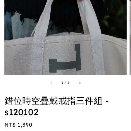
1
/
5
錯位時空疊戴戒指三件組 -
s120102
Regular
NT$ 1,390