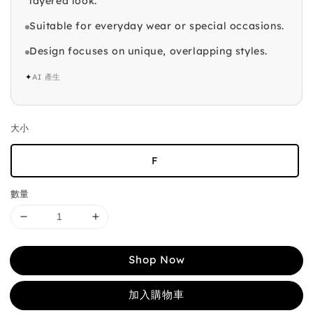
layered look.
Suitable for everyday wear or special occasions.
Design focuses on unique, overlapping styles.
✦
AI 產生
大小
F
數量
Shop Now
加入購物車