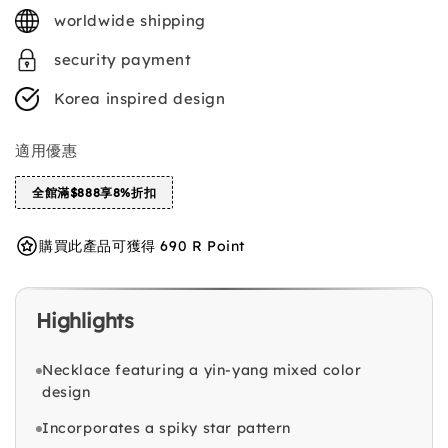
price
worldwide shipping
security payment
Korea inspired design
適用優惠
全館滿$888享8%折扣
購買此產品可獲得 690 R Point
Highlights
Necklace featuring a yin-yang mixed color
design
Incorporates a spiky star pattern