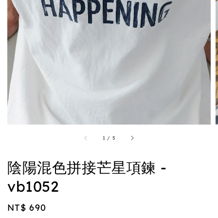
1
/
5
陰陽混色拼接芒星項鍊 -
vb1052
Regular
NT$ 690