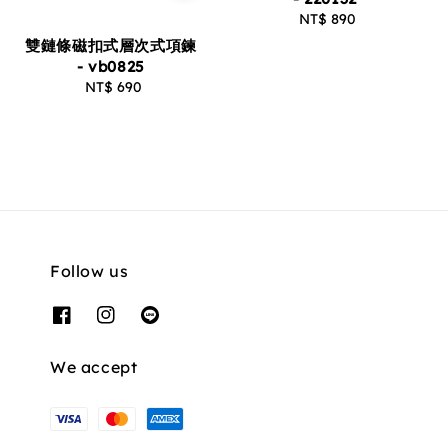
NT$ 890
Regular
price
雙鏈條磁扣式層次式項鍊
- vb0825
NT$ 690
Regular
price
Follow us
We accept