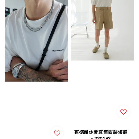
霍德爾休閒直筒西裝短褲
- 220132