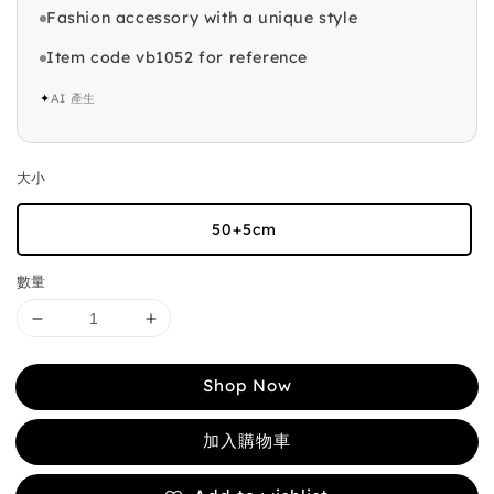
Fashion accessory with a unique style
Item code vb1052 for reference
✦
AI 產生
大小
50+5cm
數量
Shop Now
加入購物車