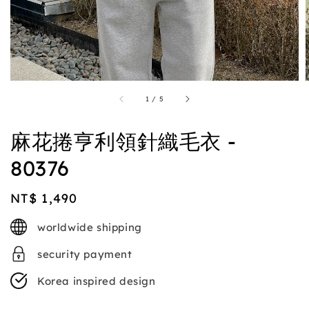
1
/
5
麻花捲亨利領針織毛衣 -
80376
Regular
NT$ 1,490
price
worldwide shipping
security payment
Korea inspired design