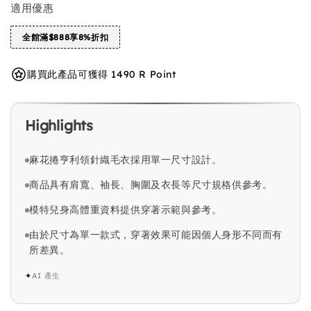
適用優惠
全館滿$888享8%折扣
購買此產品可獲得 1490 R Point
Highlights
麻花捲亨利領針織毛衣採用單一尺寸設計。
商品具有肩寬、袖長、胸圍及衣長等尺寸規格供參考。
模特兒身高體重資料提供穿著示範與參考。
由於尺寸為單一款式，穿著效果可能因個人身形不同而有
所差異。
✦
AI 產生