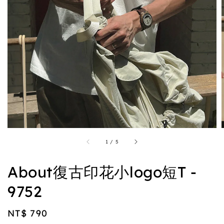
1
/
5
About復古印花小logo短T -
9752
Regular
NT$ 790