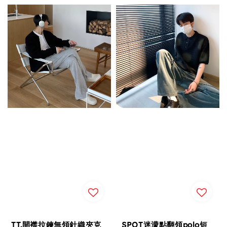
price
TT.開襟拉鍊無領針織夾克
SPOT迷濛點翻領polo短