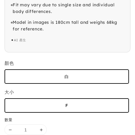
Fit may vary due to single size and individual
body differences.
Model in images is 180cm tall and weighs 68kg
for reference.
✦
AI 產生
顏色
白
大小
F
數量