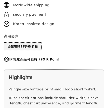
price
worldwide shipping
security payment
Korea inspired design
適用優惠
全館滿$888享8%折扣
購買此產品可獲得 790 R Point
Highlights
Single size vintage print small logo short t-shirt.
Size specifications include shoulder width, sleeve
length, chest circumference, and garment length.