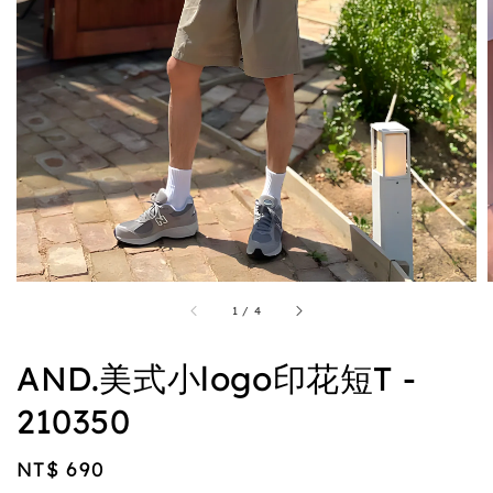
1
/
4
AND.美式小logo印花短T -
210350
Regular
NT$ 690