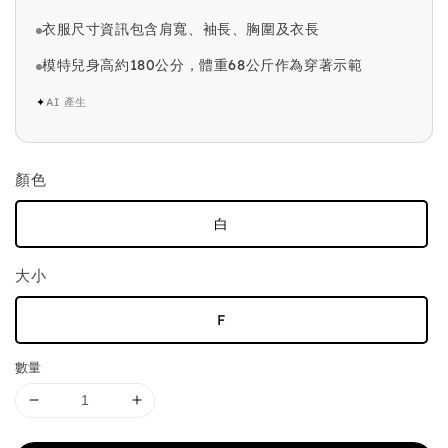
衣服尺寸資訊包含肩寬、袖長、胸圍及衣長
模特兒身高約180公分，體重68公斤作為穿著示範
✦
AI 產生
顏色
白
大小
F
數量