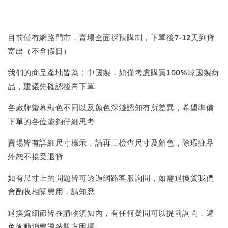
目前僅有網路門市，賣場全面採預購制，下單後7-12天到貨
寄出（不含假日）
我們的商品產地皆為：中國製，如僅考慮購買100%韓國製商
品，建議先確認後再下單
各廠牌螢幕顯色不同以及顏色深淺認知有所差異，希望準備
下單的各位能夠仔細思考
賣場皆有詳細尺寸標示，請再三檢查尺寸及顏色，除瑕疵品
外恕不接受退貨
如有尺寸上的問題皆可透過網路客服詢問，如需退換貨我們
會酌收相關費用，請知悉
退換貨細節皆在購物須知內，有任何疑問可以提前詢問，避
免衝動消費導致雙方困擾