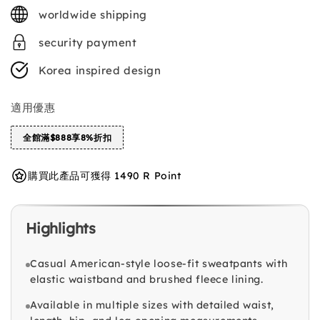
price
worldwide shipping
security payment
Korea inspired design
適用優惠
全館滿$888享8%折扣
購買此產品可獲得 1490 R Point
Highlights
Casual American-style loose-fit sweatpants with
elastic waistband and brushed fleece lining.
Available in multiple sizes with detailed waist,