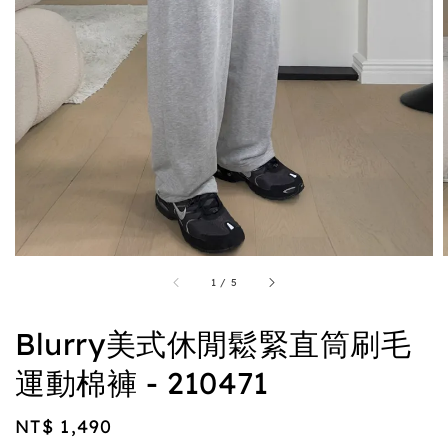
1
/
5
Blurry美式休閒鬆緊直筒刷毛
運動棉褲 - 210471
Regular
NT$ 1,490