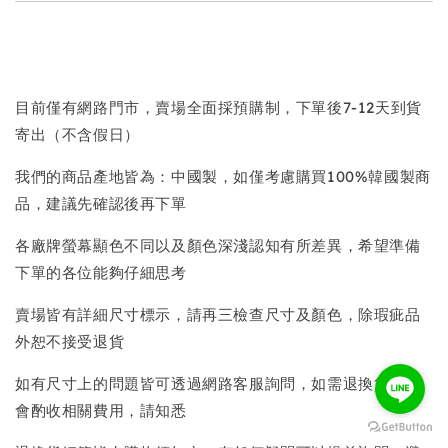
目前僅有網路門市，賣場全面採預購制，下單後7-12天到貨
寄出（不含假日）
我們的商品產地皆為：中國製，如僅考慮購買100%韓國製商
品，建議先確認後再下單
各廠牌螢幕顯色不同以及顏色深淺認知有所差異，希望準備
下單的各位能夠仔細思考
賣場皆有詳細尺寸標示，請再三檢查尺寸及顏色，除瑕疵品
外恕不接受退貨
如有尺寸上的問題皆可透過網路客服詢問，如需退換貨我們
會酌收相關費用，請知悉